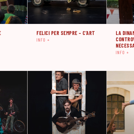
E
FELICI PER SEMPRE – C’ART
LA DINA
CONTRO
INFO +
NECESS
INFO +