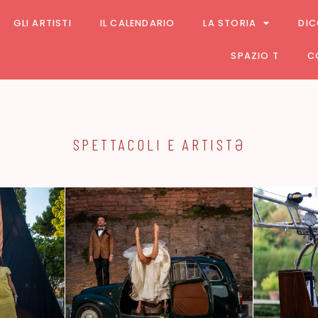
GLI ARTISTI
IL CALENDARIO
LA STORIA
DIC
SPAZIO T
C
SPETTACOLI E ARTISTƏ