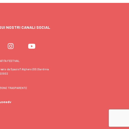
SUI NOSTRI CANALI SOCIAL
TITA FESTIVAL
eato da SpazioT Alghero | SS | Sardinia
120902
ZIONE TRASPARENTE
useadv