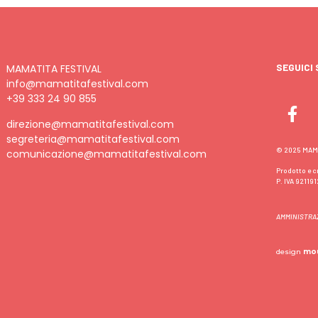
SEGUICI 
MAMATITA FESTIVAL
info@mamatitafestival.com
+39 333 24 90 855
direzione@mamatitafestival.com
segreteria@mamatitafestival.com
© 2025 MAMA
comunicazione@mamatitafestival.com
Prodotto e cr
P. IVA 92119
AMMINISTRA
design
mo