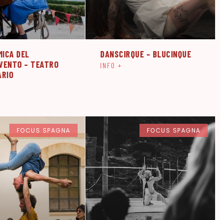
MICA DEL
DANSCIRQUE – BLUCINQUE
VENTO – TEATRO
INFO +
ARIO
FOCUS SPAGNA
FOCUS SPAGNA